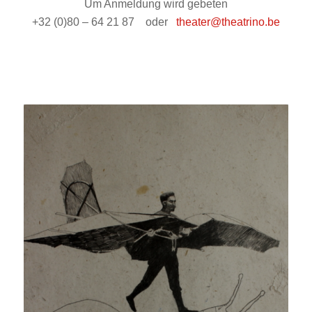
Um Anmeldung wird gebeten
+32 (0)80 – 64 21 87 oder
theater@theatrino.be
f
f
f