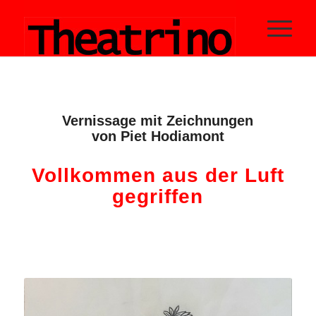
s
Vernissage mit Zeichnungen
von Piet Hodiamont
f
Vollkommen aus der Luft
gegriffen
f
f
f