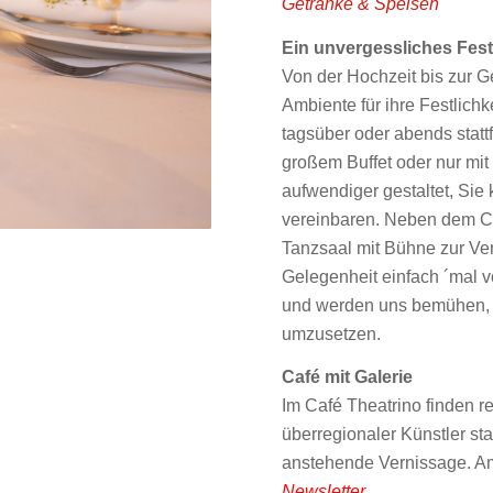
Getränke & Speisen
Ein unvergessliches Fes
Von der Hochzeit bis zur Ge
Ambiente für ihre Festlich
tagsüber oder abends stattfi
großem Buffet oder nur mit
aufwendiger gestaltet, Sie
vereinbaren. Neben dem Ca
Tanzsaal mit Bühne zur Ve
Gelegenheit einfach ´mal vo
und werden uns bemühen, I
umzusetzen.
Café mit Galerie
Im Café Theatrino finden 
überregionaler Künstler sta
anstehende Vernissage. A
Newsletter
.